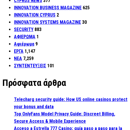
CYPRUS NEWS
377
INNOVATION BUSINESS MAGAZINE
625
INNOVATION CYPRUS
2
INNOVATION SYSTEMS MAGAZINE
30
SECURITY
883
ΑΦΙΕΡΩΜΑ
1
Αφιέρωμα
9
ΕΡΓΑ
1,147
ΝΕΑ
7,259
ΣΥΝΤΕΝΤΕΥΞΕΙΣ
101
Πρόσφατα άρθρα
Telecharg security guide: How US online casinos protect
your bonus and data
Top OnlyFans Model Privacy Guide: Discreet Billing,
Secure Access & Mobile Experience
Acceso a Estrella 777 Casino: guía paso a paso para la