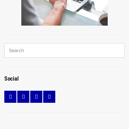
Search
for:
Sear
Social