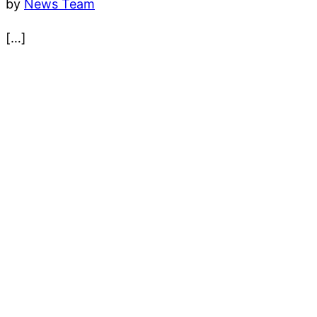
by
News Team
[…]