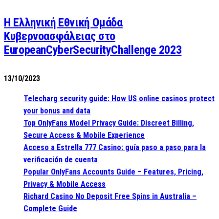
Η Ελληνική Εθνική Ομάδα
Κυβερνοασφάλειας στο
EuropeanCyberSecurityChallenge 2023
13/10/2023
Telecharg security guide: How US online casinos protect
your bonus and data
Top OnlyFans Model Privacy Guide: Discreet Billing,
Secure Access & Mobile Experience
Acceso a Estrella 777 Casino: guía paso a paso para la
verificación de cuenta
Popular OnlyFans Accounts Guide – Features, Pricing,
Privacy & Mobile Access
Richard Casino No Deposit Free Spins in Australia –
Complete Guide