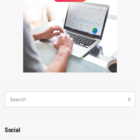
Search
Sear
for:
Social