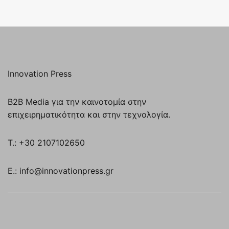
Innovation Press
B2B Media για την καινοτομία στην
επιχειρηματικότητα και στην τεχνολογία.
T.: +30 2107102650
E.: info@innovationpress.gr