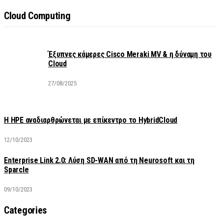
Cloud Computing
Έξυπνες κάμερες Cisco Meraki MV & η δύναμη του
Cloud
27/08/2025
H HPE αναδιαρθρώνεται με επίκεντρο το HybridCloud
12/10/2023
Enterprise Link 2.0: Λύση SD-WAN από τη Neurosoft και τη
Sparcle
09/10/2023
Categories