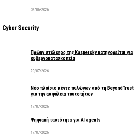
02/06/2026
Cyber Security
Πρώην στέλεχος της Kaspersky κατηγορείται για
κυβερνοκατασκοπεία
20/07/2026
Νέο πλαίσιο πέντε πυλώνων από τη BeyondTrust
για την ασφάλεια ταυτοτήτων
17/07/2026
Ψηφιακή ταυτότητα για AI agents
17/07/2026