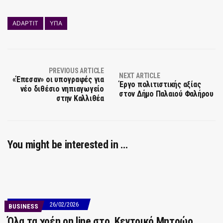
ADAPTIT
ΥΠΑ
PREVIOUS ARTICLE
NEXT ARTICLE
«Έπεσαν» οι υπογραφές για
Έργο πολιτιστικής αξίας
νέο διθέσιο νηπιαγωγείο
στον Δήμο Παλαιού Φαλήρου
στην Καλλιθέα
You might be interested in …
26/02/2026
BUSINESS
Όλα τα χρέη on line στο Κεντρικό Μητρώο