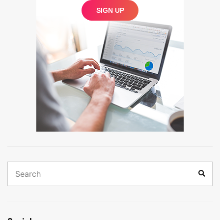
Search
Sear
for: