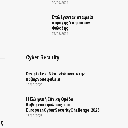
30/09/2024
Επιλέγοντας εταιρεία
παροχής Υπηρεσιών
Φύλαξης
27/08/2024
Cyber Security
Deepfakes: Νέοι κίνδυνοι στην
κυβερνοασφάλεια
13/10/2023
Η Ελληνική Εθνική Ομάδα
Κυβερνοασφάλειας στο
EuropeanCyberSecurityChallenge 2023
13/10/2023
ης