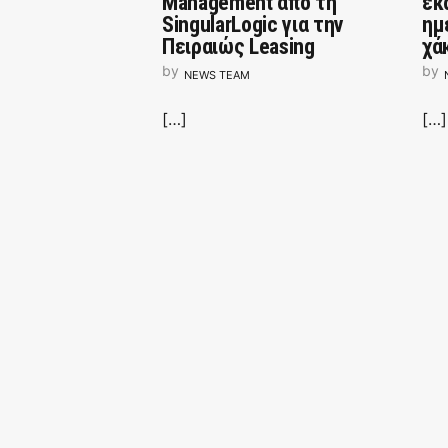
Management από τη
εκ
SingularLogic για την
ημ
Πειραιώς Leasing
χά
by
by
NEWS TEAM
[…]
[…]