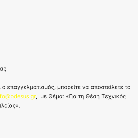
ίας
ι ο επαγγελματισμός, μπορείτε να αποστείλετε το
nfo@odesus.gr
, με Θέμα: «Για τη Θέση Τεχνικός
λείας».