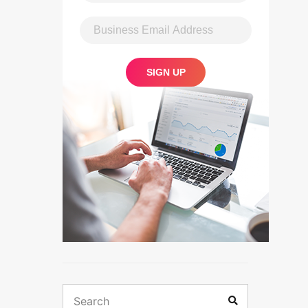
Search
Search
for: