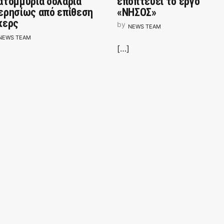
ατομμύρια δολάρια
εποπτεύει το έργο
ερησίως από επίθεση
«ΝΗΣΟΣ»
κερς
by
NEWS TEAM
NEWS TEAM
[…]