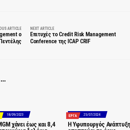
OUS ARTICLE
NEXT ARTICLE
agement ο
Επιτυχές το Credit Risk Management
 Πεντέλης
Conference της ICAP CRIF
 …
18/09/2023
25/07/2024
ΕΡΓΑ
MGM χάνει έως και 8,4
Η Υφυπουργός Ανάπτυξ