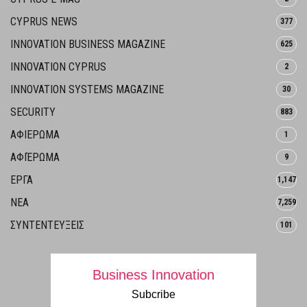
CYPRUS NEWS
377
INNOVATION BUSINESS MAGAZINE
625
INNOVATION CYPRUS
2
INNOVATION SYSTEMS MAGAZINE
30
SECURITY
883
ΑΦΙΕΡΩΜΑ
1
ΑΦΙΈΡΩΜΑ
9
ΕΡΓΑ
1,147
ΝΕΑ
7,259
ΣΥΝΤΕΝΤΕΥΞΕΙΣ
101
Business Innovation
Subcribe