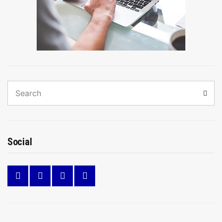
Search
Sear
for:
Social