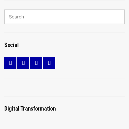
Search
for:
Sear
Social
Digital Transformation