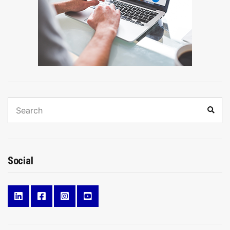
Search
Sear
for:
Social