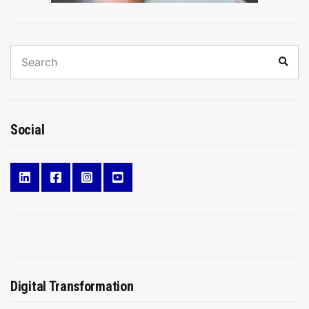
Search
Sear
for:
Social
Digital Transformation