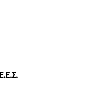
Ε.Ε.Σ.