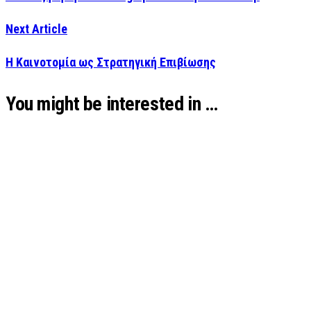
Next Article
Η Καινοτομία ως Στρατηγική Επιβίωσης
You might be interested in …