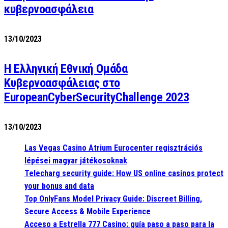
κυβερνοασφάλεια
13/10/2023
Η Ελληνική Εθνική Ομάδα
Κυβερνοασφάλειας στο
EuropeanCyberSecurityChallenge 2023
13/10/2023
Las Vegas Casino Atrium Eurocenter regisztrációs
lépései magyar játékosoknak
Telecharg security guide: How US online casinos protect
your bonus and data
Top OnlyFans Model Privacy Guide: Discreet Billing,
Secure Access & Mobile Experience
Acceso a Estrella 777 Casino: guía paso a paso para la