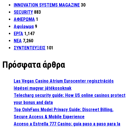
INNOVATION SYSTEMS MAGAZINE
30
SECURITY
883
ΑΦΙΕΡΩΜΑ
1
Αφιέρωμα
9
ΕΡΓΑ
1,147
ΝΕΑ
7,260
ΣΥΝΤΕΝΤΕΥΞΕΙΣ
101
Πρόσφατα άρθρα
Las Vegas Casino Atrium Eurocenter regisztrációs
lépései magyar játékosoknak
Telecharg security guide: How US online casinos protect
your bonus and data
Top OnlyFans Model Privacy Guide: Discreet Billing,
Secure Access & Mobile Experience
Acceso a Estrella 777 Casino: guía paso a paso para la