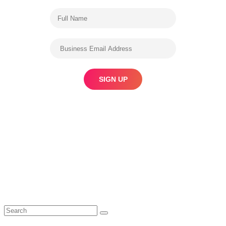
Search
Search
for: