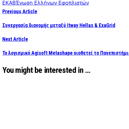
ΕΚΑΒ
Ένωση Ελλήνων Εφοπλιστών
Previous Article
Συνεργασία διανομής μεταξύ Itway Hellas & ExaGrid
Next Article
Το λογισμικό Agisoft Metashape υιοθετεί το Πανεπιστήμι
You might be interested in …