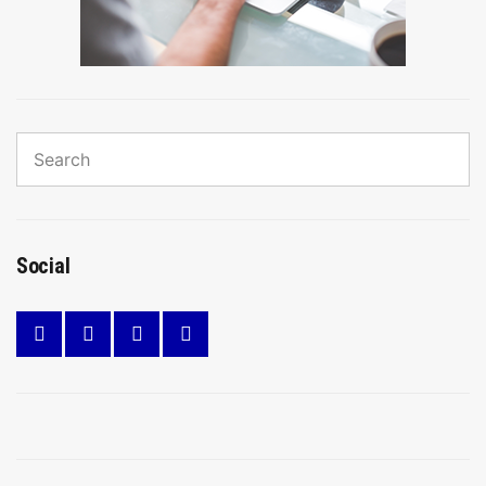
Search
for:
Sear
Social