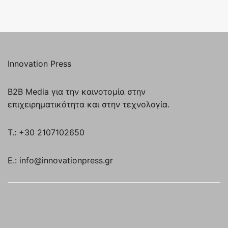
Innovation Press
B2B Media για την καινοτομία στην
επιχειρηματικότητα και στην τεχνολογία.
T.: +30 2107102650
E.: info@innovationpress.gr