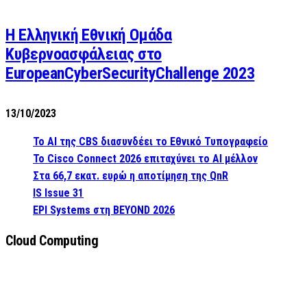
Η Ελληνική Εθνική Ομάδα
Κυβερνοασφάλειας στο
EuropeanCyberSecurityChallenge 2023
13/10/2023
Το AI της CBS διασυνδέει το Εθνικό Τυπογραφείο
Το Cisco Connect 2026 επιταχύνει το AI μέλλον
Στα 66,7 εκατ. ευρώ η αποτίμηση της QnR
IS Issue 31
EPI Systems στη BEYOND 2026
Cloud Computing