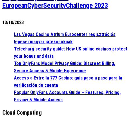
EuropeanCyberSecurityChallenge 2023
13/10/2023
Las Vegas Casino Atrium Eurocenter regisztrációs
lépései magyar játékosoknak
Telecharg security guide: How US online casinos protect
your bonus and data
Top OnlyFans Model Privacy Guide: Discreet Billing,
Secure Access & Mobile Experience
Acceso a Estrella 777 Casino: guía paso a paso para la
verificación de cuenta
Popular OnlyFans Accounts Guide – Features, Pricing,
Privacy & Mobile Access
Cloud Computing