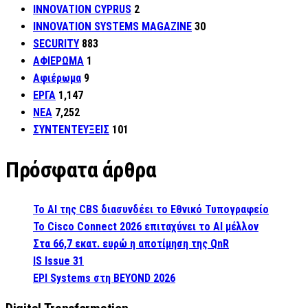
INNOVATION CYPRUS
2
INNOVATION SYSTEMS MAGAZINE
30
SECURITY
883
ΑΦΙΕΡΩΜΑ
1
Αφιέρωμα
9
ΕΡΓΑ
1,147
ΝΕΑ
7,252
ΣΥΝΤΕΝΤΕΥΞΕΙΣ
101
Πρόσφατα άρθρα
Το AI της CBS διασυνδέει το Εθνικό Τυπογραφείο
Το Cisco Connect 2026 επιταχύνει το AI μέλλον
Στα 66,7 εκατ. ευρώ η αποτίμηση της QnR
IS Issue 31
EPI Systems στη BEYOND 2026