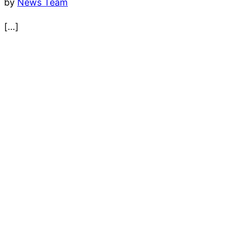
by
News Team
[…]