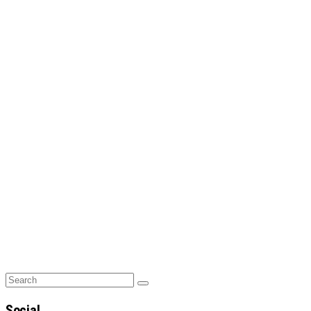
Search
Search
for:
Social