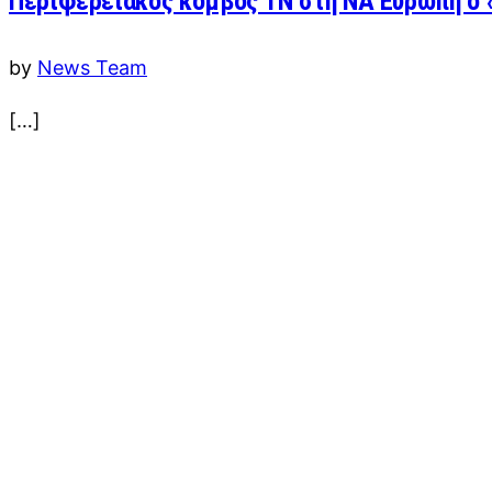
Περιφερειακός κόμβος ΤΝ στη ΝΑ Ευρώπη ο
by
News Team
[…]