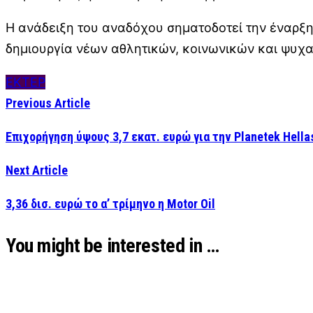
Η ανάδειξη του αναδόχου σηματοδοτεί την έναρξη
δημιουργία νέων αθλητικών, κοινωνικών και ψυχα
ΕΚΤΕΡ
Previous Article
Επιχορήγηση ύψους 3,7 εκατ. ευρώ για την Planetek Hella
Next Article
3,36 δισ. ευρώ το α’ τρίμηνο η Motor Oil
You might be interested in …