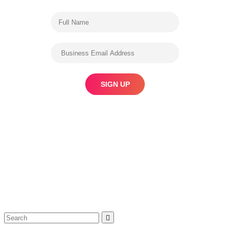
Search
Search
for: